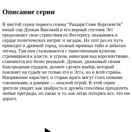
Описание серии
В шестой серии первого сезона "Рыцаря Семи Королевств"
юный сир Дункан Высокий и его верный спутник Эгг
продолжают свои странствия по Вестеросу, оказываясь в
сердце политических интриг и загадок. На этот раз их путь
приводит в древний город, полный мрачных тайн и забытых
легенд. Там они сталкиваются с таинственным культом,
стремящимся к власти, и угроза, нависшая над королевствами,
становится все более реальной. Дункан, движимый своим
благородным сердцем, должен сделать выбор, который
повлияет на судьбу не только его и Эгга, но и всей страны.
Напряжение нарастает, и старые враги могут стать новыми
союзниками, а доверие — опасной игрой. В этой серии
зрители увидят, как храбрость и дружба способны преодолеть
любые преграды, но также и то, как легко потерять все, что им
дорого.