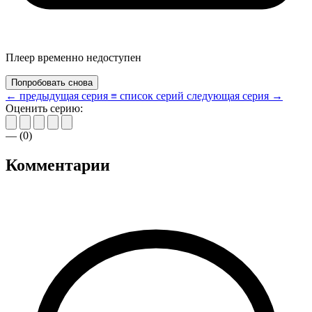
Плеер временно недоступен
Попробовать снова
← предыдущая серия
≡ список серий
следующая серия →
Оценить серию:
—
(
0
)
Комментарии