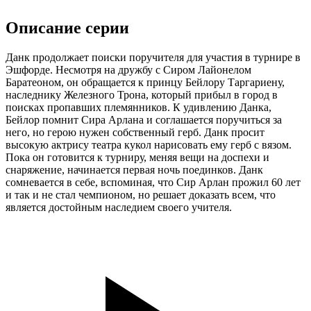
Описание серии
Данк продолжает поиски поручителя для участия в турнире в
Эшфорде. Несмотря на дружбу с Сиром Лайонелом
Баратеоном, он обращается к принцу Бейлору Таргариену,
наследнику Железного Трона, который прибыл в город в
поисках пропавших племянников. К удивлению Данка,
Бейлор помнит Сира Арлана и соглашается поручиться за
него, но герою нужен собственный герб. Данк просит
высокую актрису театра кукол нарисовать ему герб с вязом.
Пока он готовится к турниру, меняя вещи на доспехи и
снаряжение, начинается первая ночь поединков. Данк
сомневается в себе, вспоминая, что Сир Арлан прожил 60 лет
и так и не стал чемпионом, но решает доказать всем, что
является достойным наследием своего учителя.