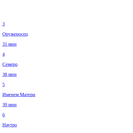
3
Оруженосец
31 мин
4
Семеро
38 мин
5
Именем Матери
39 мин
6
Наутро